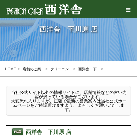
西洋舎 下川原 店
HOME
>
店舗のご案...
>
クリーニン...
>
西洋舎 下...
>
当社公式サイト以外の情報サイトに、店舗情報などの古い内
容が残っている場合がございます。
大変恐れ入りますが、正確で最新の営業案内は当社公式ホー
ムページをご確認頂けますよう、よろしくお願いいたしま
す。
西洋舎 下川原 店
FC店