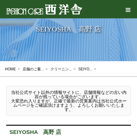
SEIYOSHA 高野 店
HOME
>
店舗のご案...
>
クリーニン...
>
SEIYO...
>
当社公式サイト以外の情報サイトに、店舗情報などの古い内
容が残っている場合がございます。
大変恐れ入りますが、正確で最新の営業案内は当社公式ホー
ムページをご確認頂けますよう、よろしくお願いいたしま
す。
SEIYOSHA 高野 店